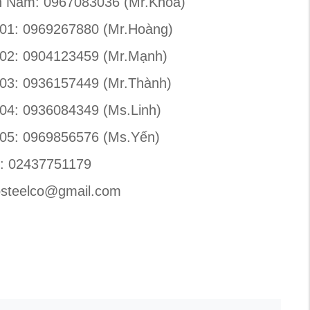
ền Nam: 0967083036 (Mr.Khoa)
 01: 0969267880 (Mr.Hoàng)
 02: 0904123459 (Mr.Mạnh)
 03: 0936157449 (Mr.Thành)
04: 0936084349 (Ms.Linh)
 05: 0969856576 (Ms.Yến)
: 02437751179
osteelco@gmail.com