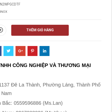
N2WPGCDTF
INOX
THÊM GIỎ HÀNG
TNHH CÔNG NGHIỆP VÀ THƯƠNG MẠI
ố 1137 Đê La Thành, Phường Láng, Thành Phố
t Nam
n Bắc: 0559596886 (Ms.Lan)