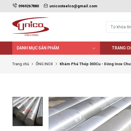
0969267880
unicosteelco@gmail.com
DANH MỤC SẢN PHẨM
TRANG C
Trang chủ
ỐNG INOX
Khám Phá Thép 303Cu - Dòng Inox Chu