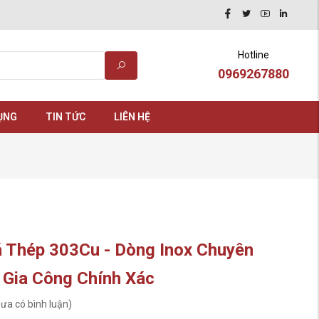
Hotline
0969267880
ỤNG
TIN TỨC
LIÊN HỆ
 Thép 303Cu - Dòng Inox Chuyên
 Gia Công Chính Xác
ưa có bình luận)