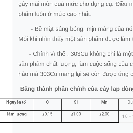
gây mài mòn quá mức cho dụng cụ. Điều này
phẩm luôn ở mức cao nhất.
- Bề mặt sáng bóng, mịn màng của nó khô
Mỗi khi nhìn thấy một sản phẩm được làm t
- Chính vì thế , 303Cu không chỉ là một v
sản phẩm chất lượng, làm cuộc sống của ch
hảo mà 303Cu mang lại sẽ còn được ứng dụ
Bảng thành phần chính của cây lap dò
Nguyên tố
C
Si
Mn
Cu
Hàm
lượng
≤0.15
≤1.00
≤2.00
1.0 – 