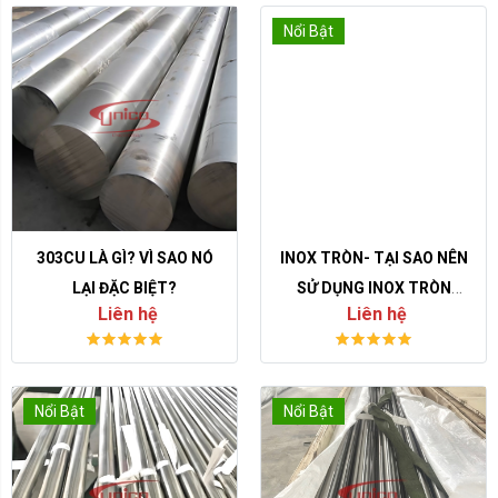
Nổi Bật
303CU LÀ GÌ? VÌ SAO NÓ
INOX TRÒN- TẠI SAO NÊN
LẠI ĐẶC BIỆT?
SỬ DỤNG INOX TRÒN
Liên hệ
Liên hệ
TRONG CÔNG TRÌNH?
Nổi Bật
Nổi Bật