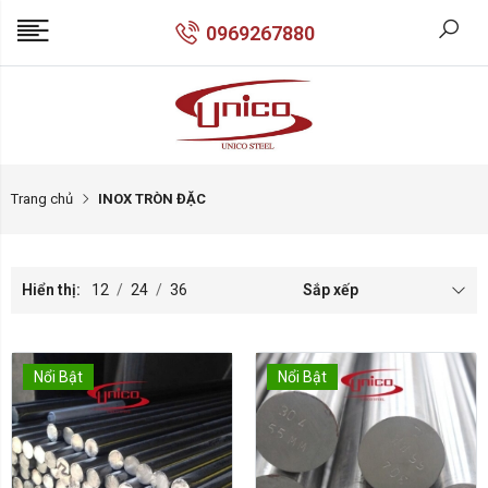
0969267880
Trang chủ
INOX TRÒN ĐẶC
Hiển thị:
12
/
24
/
36
Sắp xếp
Nổi Bật
Nổi Bật