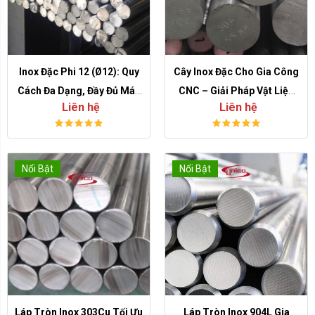
Inox Đặc Phi 12 (Ø12): Quy
Cây Inox Đặc Cho Gia Công
Cách Đa Dạng, Đầy Đủ Mác
CNC – Giải Pháp Vật Liệu
Liên hệ
Liên hệ
Thép, Cắt Theo Yêu Cầu
Cho Chi Tiết Máy Độ Bền
Cao
Nổi Bật
Nổi Bật
Láp Tròn Inox 303Cu Tối Ưu
Láp Tròn Inox 904L Gia