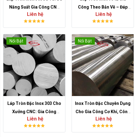
Năng Suất Gia Công CNC
Công Theo Bản Vẽ – Đáp
Liên hệ
Liên hệ
Cho Chi Tiết Tiện
Ứng Yêu Cầu Kỹ Thuật Khắt
Khe
Nổi Bật
Nổi Bật
Láp Tròn Đặc Inox 303 Cho
Inox Tròn Đặc Chuyên Dụng
Xưởng CNC: Gia Công
Cho Gia Công Cơ Khí, Công
Liên hệ
Liên hệ
Nhanh, Sẵn Kho, Đầy Đủ
Nghiệp Chính Xác
CO/CQ