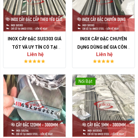
INOX CÂY ĐẶC SUS303 GIÁ
INOX CÂY ĐẶC CHUYÊN
TỐT VÀ UY TÍN CÓ TẠI
DỤNG DÙNG ĐỂ GIA CÔNG
Liên hệ
Liên hệ
UNICO STEEL
CƠ KHÍ
Nổi Bật