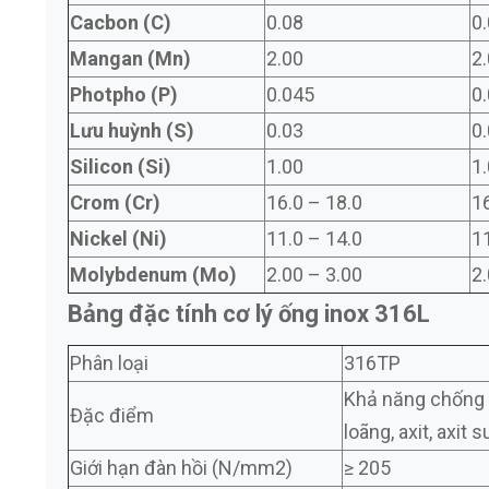
Cacbon (C)
0.08
0
Mangan (Mn)
2.00
2
Photpho (P)
0.045
0
Lưu huỳnh (S)
0.03
0
Silicon (Si)
1.00
1
Crom (Cr)
16.0 – 18.0
16
Nickel (Ni)
11.0 – 14.0
11
Molybdenum (Mo)
2.00 – 3.00
2.
Bảng đặc tính cơ lý ống inox 316L
Phân loại
316TP
Khả năng chống ă
Đặc điểm
loãng, axit, axit 
Giới hạn đàn hồi (N/mm2)
≥ 205