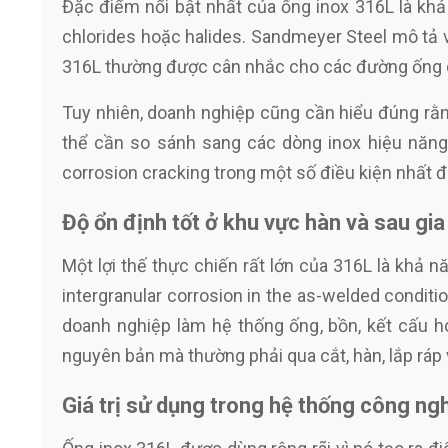
Đặc điểm nổi bật nhất của ống inox 316L là kh
chlorides hoặc halides. Sandmeyer Steel mô tả v
316L thường được cân nhắc cho các đường ống cô
Tuy nhiên, doanh nghiệp cũng cần hiểu đúng rằn
thể cần so sánh sang các dòng inox hiệu năng
corrosion cracking trong một số điều kiện nhất 
Độ ổn định tốt ở khu vực hàn và sau gi
Một lợi thế thực chiến rất lớn của 316L là khả 
intergranular corrosion in the as-welded cond
doanh nghiệp làm hệ thống ống, bồn, kết cấu ho
nguyên bản mà thường phải qua cắt, hàn, lắp ráp 
Giá trị sử dụng trong hệ thống công ngh