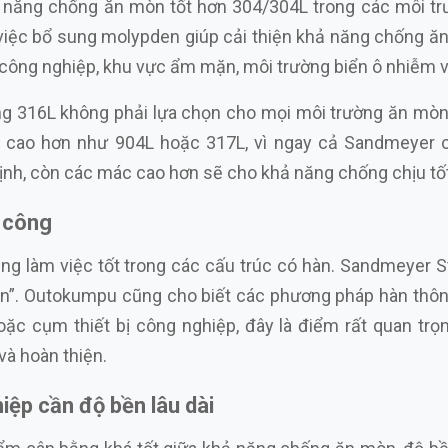
ả năng chống ăn mòn tốt hơn 304/304L trong các môi trư
iệc bổ sung molypden giúp cải thiện khả năng chống ăn 
ng nghiệp, khu vực ẩm mặn, môi trường biển ô nhiễm và
g 316L không phải lựa chọn cho mọi môi trường ăn mòn 
 cao hơn như 904L hoặc 317L, vì ngay cả Sandmeyer cũ
định, còn các mác cao hơn sẽ cho khả năng chống chịu tố
a công
năng làm việc tốt trong các cấu trúc có hàn. Sandmeyer S
ition”. Outokumpu cũng cho biết các phương pháp hàn th
ặc cụm thiết bị công nghiệp, đây là điểm rất quan trọ
và hoàn thiện.
iệp cần độ bền lâu dài