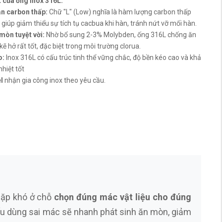
 của ống inox 316L:
n carbon thấp:
Chữ "L" (Low) nghĩa là hàm lượng carbon thấp
 giúp giảm thiểu sự tích tụ cacbua khi hàn, tránh nứt vỡ mối hàn.
mòn tuyệt vời:
Nhờ bổ sung 2-3% Molybden, ống 316L chống ăn
ẽ hở rất tốt, đặc biệt trong môi trường clorua.
o:
Inox 316L có cấu trúc tinh thể vững chắc, độ bền kéo cao và khả
hiệt tốt
el
nhận gia công inox theo yêu cầu.
gặp khó ở chỗ
chọn đúng mác vật liệu cho đúng
ếu dùng sai mác sẽ nhanh phát sinh ăn mòn, giảm