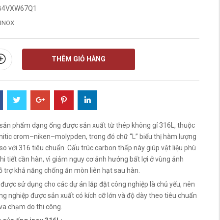
B4VXW67Q1
INOX
THÊM GIỎ HÀNG
 sản phẩm dạng ống được sản xuất từ thép không gỉ 316L, thuộc
itic crom–niken–molypden, trong đó chữ “L” biểu thị hàm lượng
o với 316 tiêu chuẩn. Cấu trúc carbon thấp này giúp vật liệu phù
hi tiết cần hàn, vì giảm nguy cơ ảnh hưởng bất lợi ở vùng ảnh
ỗ trợ khả năng chống ăn mòn liên hạt sau hàn.
được sử dụng cho các dự án lắp đặt công nghiệp là chủ yếu, nên
ng nghiệp được sản xuất có kích cỡ lớn và độ dày theo tiêu chuẩn
va chạm do thi công.