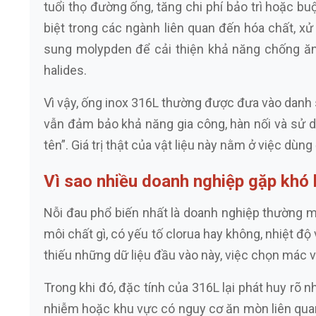
tuổi thọ đường ống, tăng chi phí bảo trì hoặc bu
biệt trong các ngành liên quan đến hóa chất, x
sung molypden để cải thiện khả năng chống ăn
halides.
Vì vậy, ống inox 316L thường được đưa vào danh 
vẫn đảm bảo khả năng gia công, hàn nối và sử d
tên”. Giá trị thật của vật liệu này nằm ở việc d
Vì sao nhiều doanh nghiệp gặp khó 
Nỗi đau phổ biến nhất là doanh nghiệp thường mô
môi chất gì, có yếu tố clorua hay không, nhiệt độ
thiếu những dữ liệu đầu vào này, việc chọn mác v
Trong khi đó, đặc tính của 316L lại phát huy rõ 
nhiễm hoặc khu vực có nguy cơ ăn mòn liên qua