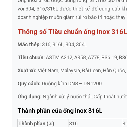
Ống inox 316L được dùng rộng rãi vì nó tạo ra 
với 304, 316/316L được thiết kế để cung cấp kh
doanh nghiệp muốn giảm rủi ro bảo trì hoặc thay
Thông số Tiêu chuẩn ống inox 316
Mác thép:
316, 316L, 304, 304L
Tiêu chuẩn:
ASTM A312, A358, A778, B36.19, B36
Xuất xứ:
Việt Nam, Malaysia, Đài Loan, Hàn Quốc
Quy cách:
Đường kính DN8 – DN1200
Ứng dụng:
Ngành xử lý nước thải, Cấp thoát nước,
Thành phần của ống inox 316L
Thành phần (%)
316
3