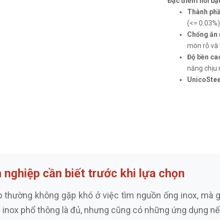
Đặc điểm nổi bật
Thành phầ
(<= 0.03%)
Chống ăn 
mòn rỗ và k
Độ bền ca
năng chịu n
UnicoSte
nghiệp cần biết trước khi lựa chọn
p thường không gặp khó ở việc tìm nguồn ống inox, mà 
n inox phổ thông là đủ, nhưng cũng có những ứng dụng n