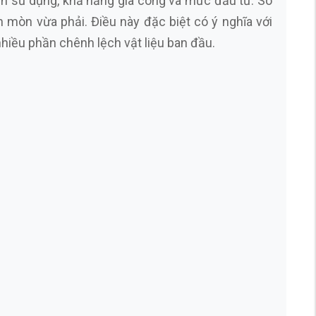
ền sử dụng, khả năng gia công và mức đầu tư. So
 mòn vừa phải. Điều này đặc biệt có ý nghĩa với
hiều phần chênh lệch vật liệu ban đầu.