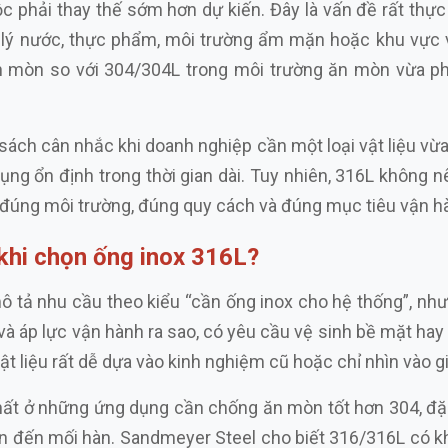
ộc phải thay thế sớm hơn dự kiến. Đây là vấn đề rất thực
ử lý nước, thực phẩm, môi trường ẩm mặn hoặc khu vực v
 mòn so với 304/304L trong môi trường ăn mòn vừa phải
sách cân nhắc khi doanh nghiệp cần một loại vật liệu v
ụng ổn định trong thời gian dài. Tuy nhiên, 316L không 
ùng đúng môi trường, đúng quy cách và đúng mục tiêu vận h
khi chọn ống inox 316L?
 tả nhu cầu theo kiểu “cần ống inox cho hệ thống”, như
 và áp lực vận hành ra sao, có yêu cầu vệ sinh bề mặt ha
ật liệu rất dễ dựa vào kinh nghiệm cũ hoặc chỉ nhìn vào 
nhất ở những ứng dụng cần chống ăn mòn tốt hơn 304, đặc
n đến mối hàn. Sandmeyer Steel cho biết 316/316L có k