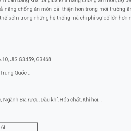
điểm cân bằng khá tốt giữa khả năng chống ăn mòn, độ b
ả năng chống ăn mòn cải thiện hơn trong môi trường ăn
 thế sớm trong những hệ thống mà chi phí sự cố lớn hơn n
L
.10, JIS G3459, G3468
, Trung Quốc …
 Ngành Bia rượu, Dầu khí, Hóa chất, Khí hơi…
16L