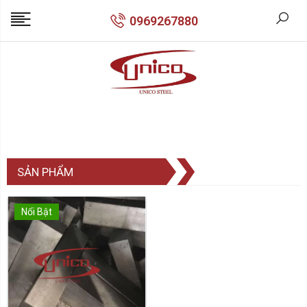
0969267880
SẢN PHẨM
Nổi Bật