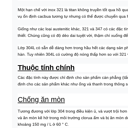
Một hạn chế với inox 321 là titan không truyền tốt qua hồ q
vụ ổn định cacbua tương tự nhưng có thể được chuyển qua hồ 
Giống như các loại austenitic khác, 321 và 347 có các đặc t
thiết. Chúng cũng có độ dẻo dai tuyệt vời, thậm chí xuống đ
Lớp 304L có sẵn dễ dàng hơn trong hầu hết các dạng sản ph
hàn. Tuy nhiên 304L có cường độ nóng thấp hơn so với 321 và
Thuộc tính chính
Các đặc tính này được chỉ định cho sản phẩm cán phẳng (tấ
định cho các sản phẩm khác như ống và thanh trong thông s
Chống ăn mòn
Tương đương với lớp 304 trong điều kiện ủ, và vượt trội hơ
và ăn mòn kẽ hở trong môi trường clorua ấm và bị ăn mòn do
khoảng 150 mg / L ở 60 ° C.