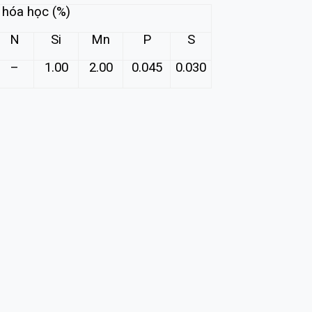
 hóa học (%)
N
Si
Mn
P
S
–
1.00
2.00
0.045
0.030