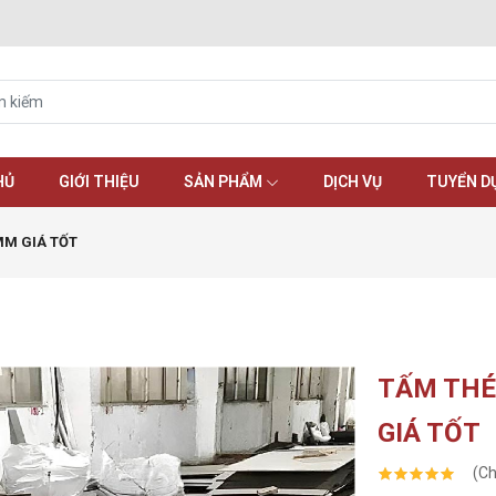
HỦ
GIỚI THIỆU
SẢN PHẨM
DỊCH VỤ
TUYỂN D
MM GIÁ TỐT
TẤM THÉ
GIÁ TỐT
(Ch