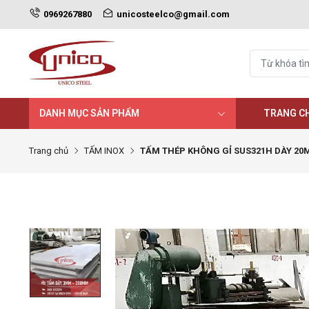
0969267880
unicosteelco@gmail.com
DANH MỤC SẢN PHẨM
TRANG C
Trang chủ
TẤM INOX
TẤM THÉP KHÔNG GỈ SUS321H DÀY 20