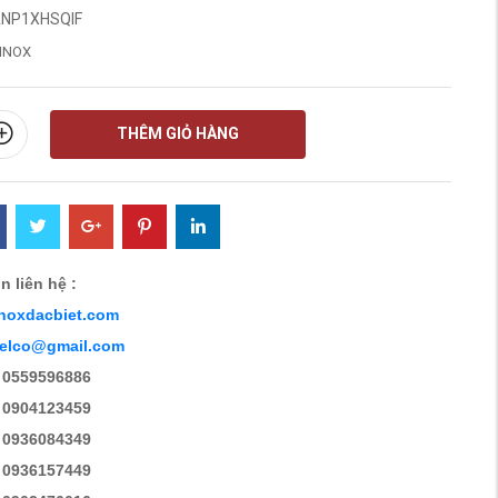
NP1XHSQIF
INOX
THÊM GIỎ HÀNG
n liên hệ :
noxdacbiet.com
eelco@gmail.com
 0559596886
 0904123459
 0936084349
 0936157449