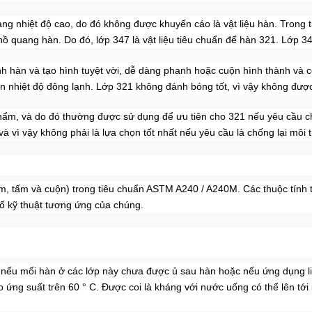
uang nhiệt độ cao, do đó không được khuyến cáo là vật liệu hàn. Trong 
quang hàn. Do đó, lớp 347 là vật liệu tiêu chuẩn để hàn 321. Lớp 347
ính hàn và tạo hình tuyệt vời, dễ dàng phanh hoặc cuộn hình thành và c
ến nhiệt độ đông lạnh. Lớp 321 không đánh bóng tốt, vì vậy không được
ẩm, và do đó thường được sử dụng để ưu tiên cho 321 nếu yêu cầu ch
 vì vậy không phải là lựa chọn tốt nhất nếu yêu cầu là chống lại môi
m, tấm và cuộn) trong tiêu chuẩn ASTM A240 / A240M. Các thuộc tính 
ố kỹ thuật tương ứng của chúng.
n nếu mối hàn ở các lớp này chưa được ủ sau hàn hoặc nếu ứng dụng l
 ứng suất trên 60 ° C.
Được coi là kháng với nước uống có thể lên tới