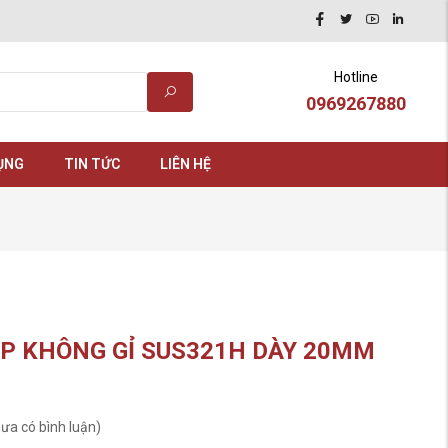
Hotline
0969267880
ỤNG
TIN TỨC
LIÊN HỆ
P KHÔNG GỈ SUS321H DÀY 20MM
ưa có bình luận)