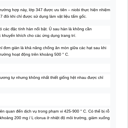
trường hợp này, lớp 347 được ưu tiên – niobi thực hiện nhiệm
 đôi khi chỉ được sử dụng làm vật liệu tấm gốc.
ó các đặc tính hàn nổi bật. Ủ sau hàn là không cần
 khuyến khích cho các ứng dụng trang trí.
ỉ đơn giản là khả năng chống ăn mòn giữa các hạt sau khi
 trường hoạt động trên khoảng 500 ° C.
tương tự nhưng không nhất thiết giống hệt nhau được chỉ
iên quan đến dịch vụ trong phạm vi 425-900 ° C.
Có thể bị rỗ
 khoảng 200 mg / L clorua ở nhiệt độ môi trường, giảm xuống