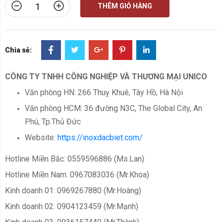
THÊM GIỎ HÀNG
Chia sẻ:
CÔNG TY TNHH CÔNG NGHIỆP VÀ THƯƠNG MẠI UNICO
Văn phòng HN: 266 Thuỵ Khuê, Tây Hồ, Hà Nội
Văn phòng HCM: 36 đường N3C, The Global City, An
Phú, Tp.Thủ Đức
Website:
https://inoxdacbiet.com/
Hotline Miền Bắc: 0559596886 (Ms.Lan)
Hotline Miền Nam: 0967083036 (Mr.Khoa)
Kinh doanh 01: 0969267880 (Mr.Hoàng)
Kinh doanh 02: 0904123459 (Mr.Mạnh)