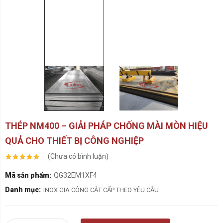
THÉP NM400 – GIẢI PHÁP CHỐNG MÀI MÒN HIỆU
QUẢ CHO THIẾT BỊ CÔNG NGHIỆP
(Chưa có bình luận)
Mã sản phẩm:
QG32EM1XF4
Danh mục:
INOX GIA CÔNG CẮT CẤP THEO YÊU CẦU