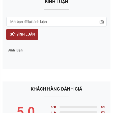
BÌNH LUẬN
GỬI BÌNH LUẬN
Bình luận
KHÁCH HÀNG ĐÁNH GIÁ
5.0
5
0
%
4
0
%