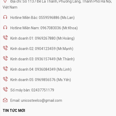
Địa chỉ: Số 1137 Đê La Thành, Phường Láng, Thành Phố Hà Nội,
Việt Nam
Hotline Miền Bắc: 0559596886 (Ms.Lan)
Hotline Miền Nam: 0967083036 (Mr.Khoa)
Kinh doanh 01: 0969267880 (Mr.Hoàng)
Kinh doanh 02: 0904123459 (Mr.Mạnh)
Kinh doanh 03: 0936157449 (Mr.Thành)
Kinh doanh 04: 0936084349 (Ms.Linh)
Kinh doanh 05: 0969856576 (Ms.Yến)
Số máy bàn: 02437751179
Email: unicosteelco@gmail.com
TIN TỨC MỚI