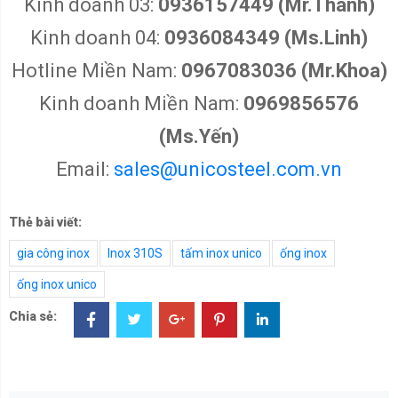
Kinh doanh 03:
0936157449 (Mr.Thành)
Kinh doanh 04:
0936084349 (Ms.Linh)
Hotline Miền Nam:
0967083036 (Mr.Khoa)
Kinh doanh Miền Nam:
0969856576
(Ms.Yến)
Email:
sales@unicosteel.com.vn
Thẻ bài viết:
gia công inox
Inox 310S
tấm inox unico
ống inox
ống inox unico
Chia sẻ: